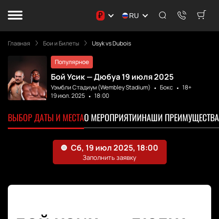
₽
RU
Главная
Бои и Билеты
Usyk vs Dubois
Популярное
Бой Усик — Дюбуа 19 июля 2025
Уэмбли Стадиум (Wembley Stadium)
Бокс
18+
19 июл. 2025
18:00
ВЫБОР ДАТЫ И МЕСТА
О МЕРОПРИЯТИИ
НАШИ ПРЕИМУЩЕСТВА