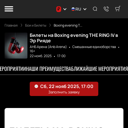
₽
RU
Главная
Бои и Билеты
Boxing evening T...
Билеты на Boxing evening THE RING IV в
Эр Рияде
АНБ Арена (Anb Arena)
Смешанные единоборства
16+
22 нояб. 2025
17:00
МЕРОПРИЯТИИ
НАШИ ПРЕИМУЩЕСТВА
БЛИЖАЙШИЕ МЕРОПРИЯТИЯ