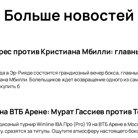
Больше новостей
рес против Кристиана Мбилли: главны
ода в Эр-Рияде состоится грандиозный вечер бокса, главн
ана Мбилли. Болельщиков ждет возвращение одного из са
купить б
на ВТБ Арене: Мурат Гассиев против 
диозный турнир Winline IBA.Про (Pro) 19 на ВТБ Арене в М
ку, сразятся за титулы. Ощутите атмосферу настоящего бок