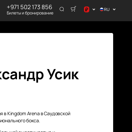
+971 502 173 856
₽
RU
Билеты и бронирование
د.إ
$
€
₽
ксандр Усик
я в Kingdom Arena в Саудовской
ионального бокса.