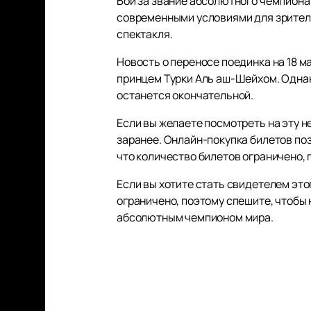
Бой за звание абсолютного чемпиона
современными условиями для зрителе
спектакля.
Новость о переносе поединка на 18 
принцем Турки Аль аш-Шейхом. Однак
останется окончательной.
Если вы желаете посмотреть на эту н
заранее. Онлайн-покупка билетов по
что количество билетов ограничено,
Если вы хотите стать свидетелем это
ограничено, поэтому спешите, чтобы 
абсолютным чемпионом мира.