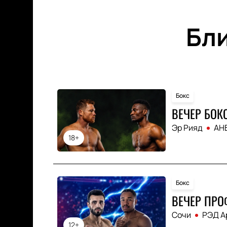
Бл
Бокс
ВЕЧЕР БОК
Эр Рияд
АНБ
18+
Бокс
ВЕЧЕР ПРО
Сочи
РЭД А
12+