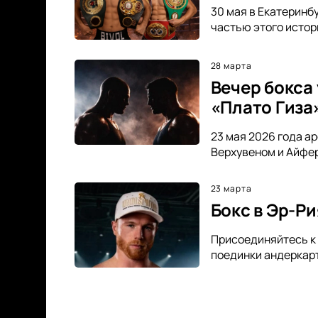
30 мая в Екатеринб
частью этого истор
28 марта
Вечер бокса 
«Плато Гиза
23 мая 2026 года ар
Верхувеном и Айфер
23 марта
Бокс в Эр-Р
Присоединяйтесь к
поединки андеркарт