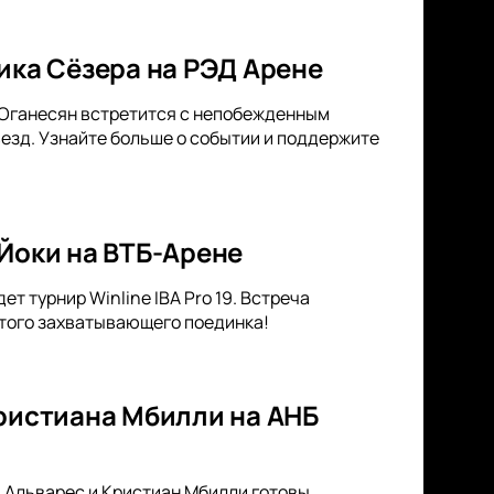
ика Сёзера на РЭД Арене
 Оганесян встретится с непобежденным
езд. Узнайте больше о событии и поддержите
и Йоки на ВТБ-Арене
т турнир Winline IBA Pro 19. Встреча
 этого захватывающего поединка!
Кристиана Мбилли на АНБ
ь Альварес и Кристиан Мбилли готовы