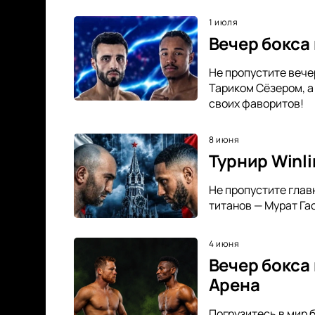
1 июля
Вечер бокса
Не пропустите вече
Тариком Сёзером, а
своих фаворитов!
8 июня
Турнир Winli
Не пропустите главн
титанов — Мурат Га
4 июня
Вечер бокса
Арена
Погрузитесь в мир 