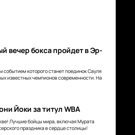
й вечер бокса пройдет в Эр-
ым событием которого станет поединок Сауля
мых известных чемпионов современности. На
Тони Йоки за титул WBA
оскве! Лучшие бойцы мира, включая Мурата
серского праздника в сердце столицы!