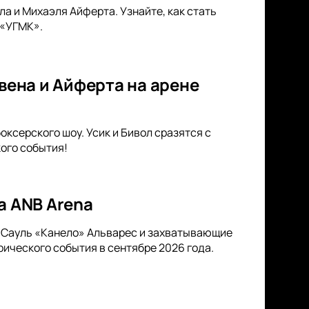
а и Михаэля Айферта. Узнайте, как стать
 «УГМК».
увена и Айферта на арене
оксерского шоу. Усик и Бивол сразятся с
ого события!
а ANB Arena
 Сауль «Канело» Альварес и захватывающие
рического события в сентябре 2026 года.