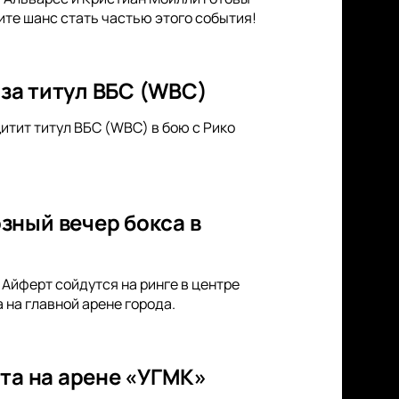
ите шанс стать частью этого события!
 за титул ВБС (WBC)
итит титул ВБС (WBC) в бою с Рико
зный вечер бокса в
Айферт сойдутся на ринге в центре
 на главной арене города.
рта на арене «УГМК»