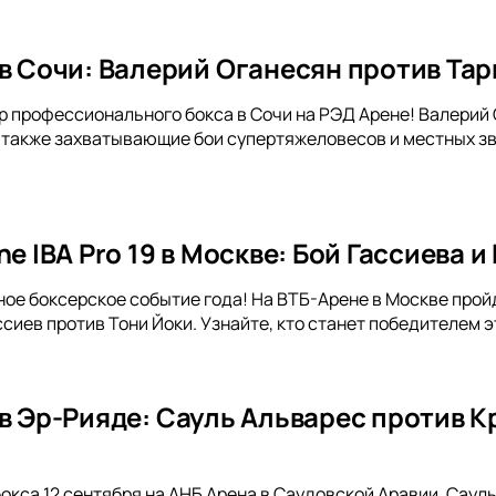
 в Сочи: Валерий Оганесян против Тар
р профессионального бокса в Сочи на РЭД Арене! Валерий
 также захватывающие бои супертяжеловесов и местных зв
ne IBA Pro 19 в Москве: Бой Гассиева 
ое боксерское событие года! На ВТБ-Арене в Москве пройде
ссиев против Тони Йоки. Узнайте, кто станет победителем
 в Эр-Рияде: Сауль Альварес против 
бокса 12 сентября на АНБ Арена в Саудовской Аравии. Саул