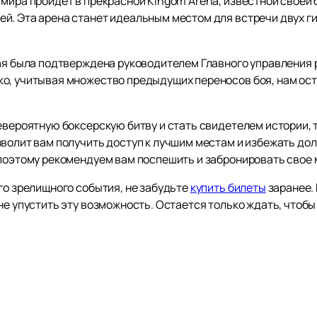
 мира пройдет в прекрасной Kingom Arena, известной свое
й. Эта арена станет идеальным местом для встречи двух г
мая была подтверждена руководителем Главного управления
о, учитывая множество предыдущих переносов боя, нам оста
евероятную боксерскую битву и стать свидетелем истории, т
зволит вам получить доступ к лучшим местам и избежать до
 поэтому рекомендуем вам поспешить и забронировать свое 
го зрелищного события, не забудьте
купить билеты
заранее. 
не упустить эту возможность. Остается только ждать, чтобы 