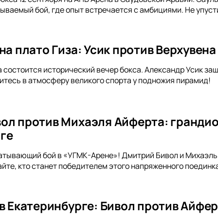
ываемый бой, где опыт встречается с амбициями. Не упуст
на плато Гиза: Усик против Верхувена
за состоится исторический вечер бокса. Александр Усик защ
итесь в атмосферу великого спорта у подножия пирамид!
ол против Михаэля Айферта: грандио
ге
атывающий бой в «УГМК-Арене»! Дмитрий Бивол и Михаэль 
айте, кто станет победителем этого напряженного поединка
 в Екатеринбурге: Бивол против Айфе