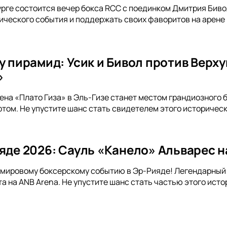
урге состоится вечер бокса RCC с поединком Дмитрия Бивол
ического события и поддержать своих фаворитов на арене
у пирамид: Усик и Бивол против Верх
»
ена «Плато Гиза» в Эль-Гизе станет местом грандиозного б
том. Не упустите шанс стать свидетелем этого историческ
ияде 2026: Сауль «Канело» Альварес н
 мировому боксерскому событию в Эр-Рияде! Легендарный
а на ANB Arena. Не упустите шанс стать частью этого исто