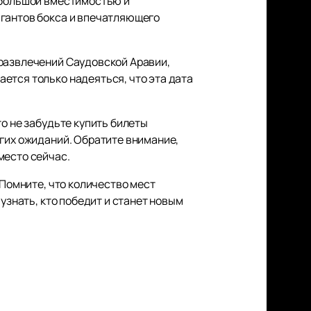
й большой вместимостью и
игантов бокса и впечатляющего
 развлечений Саудовской Аравии,
ется только надеяться, что эта дата
о не забудьте купить билеты
лгих ожиданий. Обратите внимание,
место сейчас.
Помните, что количество мест
узнать, кто победит и станет новым