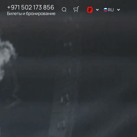
+971 502 173 856
₽
RU
Билеты и бронирование
د.إ
$
€
₽