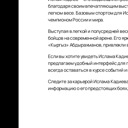
благодаря своим впечатляющим высту
легком весе. Базовым спортом для Ис
чемпионом России и мира.
Выступая в легкой и полусредней вес
бойцов на современной арене. Его яр
«Кыргыз» Абдырахманов, привлекли в
Если вы хотите увидеть Ислама Кадие
предлагаем удобный интерфейс для п
всегда оставаться в курсе событий и
Следите за карьерой Ислама Кадиева
информацию о его предстоящих боях,