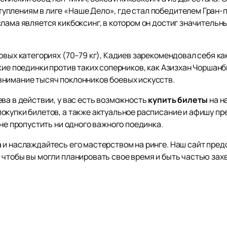
плениям в лиге «Наше Дело», где стал победителем Гран-пр
лама является кикбоксинг, в котором он достиг значительны
овых категориях (70–79 кг), Кадиев зарекомендовал себя к
кие поединки против таких соперников, как Азизхан Чоршан
нимание тысяч поклонников боевых искусств.
ва в действии, у вас есть возможность
купить билеты
на н
окупки билетов, а также актуальное расписание и афишу пр
 не пропустить ни одного важного поединка.
 и наслаждайтесь его мастерством на ринге. Наш сайт пре
 чтобы вы могли планировать свое время и быть частью за