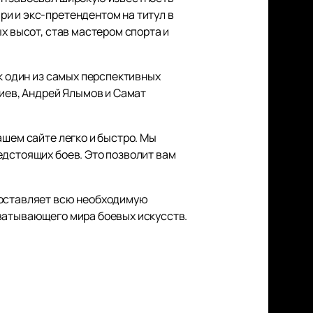
и и экс-претендентом на титул в
х высот, став мастером спорта и
ак один из самых перспективных
биев, Андрей Ялымов и Самат
ашем сайте легко и быстро. Мы
едстоящих боев. Это позволит вам
доставляет всю необходимую
хватывающего мира боевых искусств.