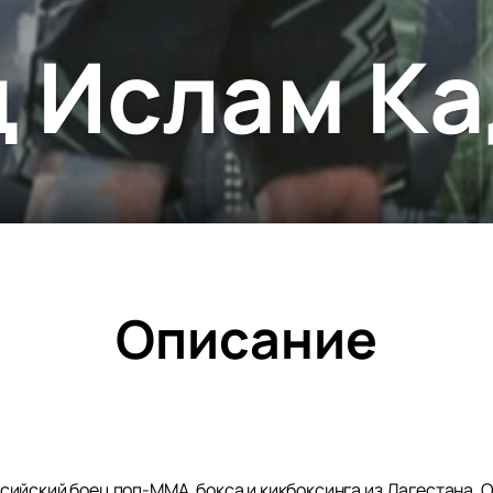
 Ислам К
Описание
ийский боец поп-ММА, бокса и кикбоксинга из Дагестана. 