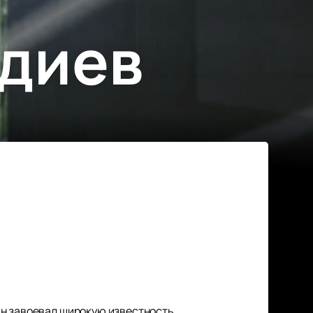
адиев
Он завоевал широкую известность