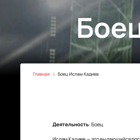
Боец
Главная
Боец Ислам Кадиев
Деятельность
:
Боец
Ислам Кадиев — это выдающийся росс