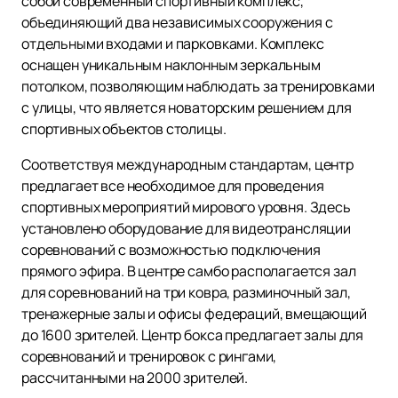
собой современный спортивный комплекс,
объединяющий два независимых сооружения с
отдельными входами и парковками. Комплекс
оснащен уникальным наклонным зеркальным
потолком, позволяющим наблюдать за тренировками
с улицы, что является новаторским решением для
спортивных объектов столицы.
Соответствуя международным стандартам, центр
предлагает все необходимое для проведения
спортивных мероприятий мирового уровня. Здесь
установлено оборудование для видеотрансляции
соревнований с возможностью подключения
прямого эфира. В центре самбо располагается зал
для соревнований на три ковра, разминочный зал,
тренажерные залы и офисы федераций, вмещающий
до 1600 зрителей. Центр бокса предлагает залы для
соревнований и тренировок с рингами,
рассчитанными на 2000 зрителей.