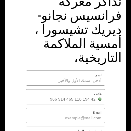
تذاكر معركة
فرانسيس نجانو-
ديريك تشيسورا ،
أمسية الملاكمة
التاريخية،
اسم
هاتف
Email