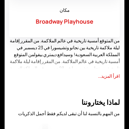
مكان
Broadway Playhouse
من المتوقع أمسية تاريخية في عالم الملاكمة. من المقرر إقامة
ليلة ملاكمة تاريخية بين نجانو وتشيسورا في 23 ديسمبر في
المملكة العربية السعودية! وسيدافع ديمتري بيفولمن المتوقع
أمسية تاريخية في عالم الملاكمة. من المقرر إقامة ليلة ملاكمة
تاريخية بين نجانو وتشيسورا في 23 ديسمبر في المملكة العربية
السعودية! سيدافع ديمتري بيفول أيضا عن اللقب في معركة مع
اقرأ المزيد...
ليندون آرثر.
البطاقة الرئيسية:
أنتوني جوشوا-أوتو والين
لماذا يختاروننا
ديونتاي وايلدر-جوزيف باركر
دانيال دوبوا-جاريل ميلر
من المهم بالنسبة لنا أن تبقى لديكم فقط أجمل الذكريات
جاي أوبيتايا-أليس زورو
ديمتري بيفول-ليندون آرثر