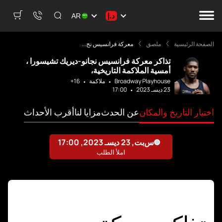
د.إ
AR
الصفحة الرئيسية
ملصق
معركة فرانسيس نج...
تذاكر معركة فرانسيس نجانو-ديريك تشيسورا ،
أمسية الملاكمة التاريخية،
Broadway Playhouse
ملاكمة
16+
23 ديسـ 2023
17:00
اختيار التاريخ والمكان
عن الحدث
مزايا لنا
أقرب الأحداث