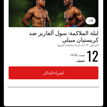
18+
ليلة الملاكمة: سول ألفاريز ضد
كريستيان مبيلي
الرياض
أنب أرينا (سابقا ذا فينيو)
12
سبت, 19:00
سبتـ
لشراء التذاكر