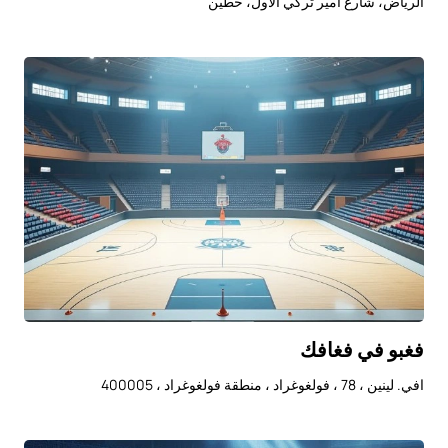
الرياض، شارع أمير تركي الأول، حطين
فغبو في فغافك
افي. لينين ، 78 ، فولغوغراد ، منطقة فولغوغراد ، 400005