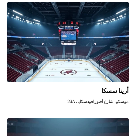
أرينا سسكا
موسكو، شارع أفتوزافودسكايا، 23A