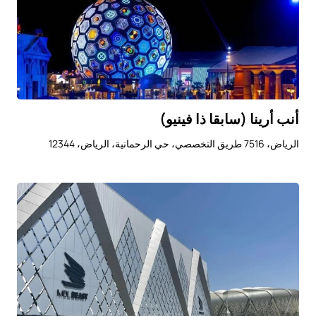
أنب أرينا (سابقا ذا فينيو)
الرياض، 7516 طريق التخصصي، حي الرحمانية، الرياض، 12344