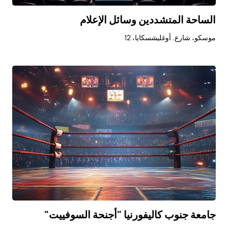
الساحة المتشددين وسائل الإعلام
موسكو، شارع. أوغليشسكايا، 12
جامعة جنوب كاليفورنيا "أجنحة السوفييت"