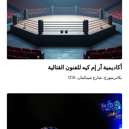
أكاديمية آر إم كيه للفنون القتالية
يكاترينبورغ، شارع شينكمان، 121A