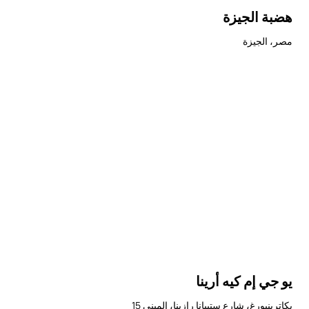
هضبة الجيزة
مصر، الجيزة
يو جي إم كيه أرينا
يكاترينبورغ، شارع ستيبانا رازينا، المبنى 15