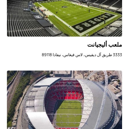
ملعب أليجيانت
3333 طريق آل ديفيس، لاس فيغاس، نيفادا 89118