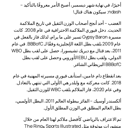
أخيرًا، في نهاية شهر ديسمبر، أصبح الأمر معروفًا بالتأكيد –
ndash; سيكون هناك قتال!
الغضب – أحد أنجح أصحاب الوزن الثقيل في تاريخ الملاكمة
الحديث. دخل فيوري الملاكمة الاحترافية في عام 2008. كانت
مسيرة Gypsy Baron تسير على ما يرام، لذلك فاز بالفعل في
عام 2009 بلقب بطل اللغة الإنجليزية وفقًا لـ BBBofC. في عام
2011، بعد قتال مع ديريك تشيسورا، حصل على لقب بطل WBO
الدولي، ولقب بطل EBU الأوروبي وحصل على لقب بطل
BBBofC البريطاني الشاغر.
بعد انقطاع دام عامين، استأنف فيوري مسيرته المهنية في عام
2018. كانت معركته مع وايلدر هي الأولى التي تنتهي بالتعادل.
وفي عام 2020، فاز الملاكم بلقب WBC للوزن الثقيل.
ألكسندر أوسيك – الفائز ببطولة العالم 2011، البطل الأولمبي،
بطل العالم المطلق في الوزن المطلق الأول.
تم الاعتراف بالرياضي كأفضل ملاكم لهذا العام من خلال
منشورات موثوقة مثل Sports Illustrated وThe Ring