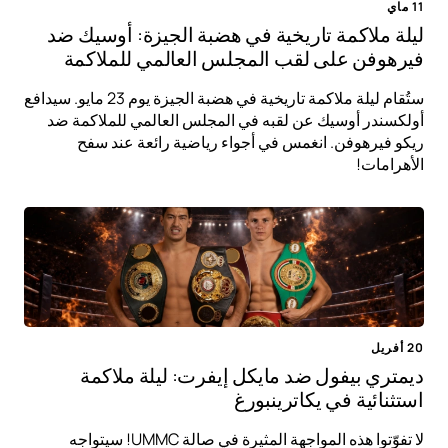
11 ماي
ليلة ملاكمة تاريخية في هضبة الجيزة: أوسيك ضد
فيرهوفن على لقب المجلس العالمي للملاكمة
ستُقام ليلة ملاكمة تاريخية في هضبة الجيزة يوم 23 مايو. سيدافع
أولكسندر أوسيك عن لقبه في المجلس العالمي للملاكمة ضد
ريكو فيرهوفن. انغمس في أجواء رياضية رائعة عند سفح
الأهرامات!
20 أفريل
ديمتري بيفول ضد مايكل إيفرت: ليلة ملاكمة
استثنائية في يكاترينبورغ
لا تفوّتوا هذه المواجهة المثيرة في صالة UMMC! سيتواجه