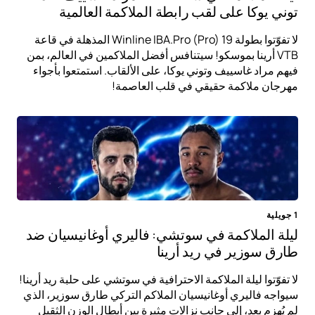
توني يوكا على لقب رابطة الملاكمة العالمية
لا تفوّتوا بطولة Winline IBA.Pro (Pro) 19 المذهلة في قاعة
VTB أرينا بموسكو! سيتنافس أفضل الملاكمين في العالم، بمن
فيهم مراد غاسييف وتوني يوكا، على الألقاب. استمتعوا بأجواء
مهرجان ملاكمة حقيقي في قلب العاصمة!
1 جويلية
ليلة الملاكمة في سوتشي: فاليري أوغانيسيان ضد
طارق سوزير في ريد أرينا
لا تفوّتوا ليلة الملاكمة الاحترافية في سوتشي على حلبة ريد أرينا!
سيواجه فاليري أوغانيسيان الملاكم التركي طارق سوزير، الذي
لم يُهزم بعد، إلى جانب نزالات مثيرة بين أبطال الوزن الثقيل