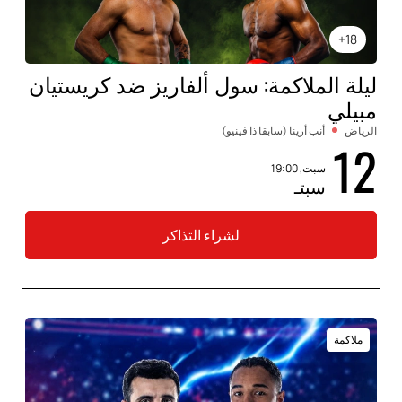
18+
ليلة الملاكمة: سول ألفاريز ضد كريستيان
مبيلي
الرياض
أنب أرينا (سابقا ذا فينيو)
12
سبت, 19:00
سبتـ
لشراء التذاكر
ملاكمة