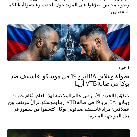
ونجوم محليين. تعرّفوا على المزيد حول الحدث وشجعوا أبطالكم
المفضلين!
8 جوان
بطولة وينلاين IBA برو 19 في موسكو: غاسييف ضد
يوكا في صالة VTB أرينا
لا تفوّتوا الحدث الأبرز في عالم الملاكمة لهذا العام! تُقام بطولة
وينلاين IBA برو 19 في صالة VTB أرينا بموسكو. نزالٌ مرتقب بين
عملاقين: مراد غاسييف ضد توني يوكا. اكتشفوا من سيفوز في
هذه المواجهة المثيرة!