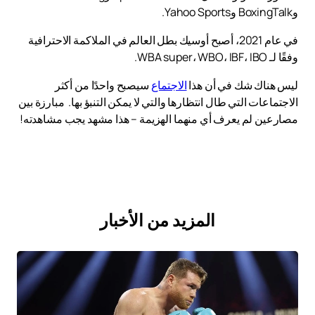
وBoxingTalk وYahoo Sports.
في عام 2021، أصبح أوسيك بطل العالم في الملاكمة الاحترافية
وفقًا لـ WBA super، WBO، IBF، IBO.
ليس هناك شك في أن هذا
الاجتماع
سيصبح واحدًا من أكثر
الاجتماعات التي طال انتظارها والتي لا يمكن التنبؤ بها. مبارزة بين
مصارعين لم يعرف أي منهما الهزيمة – هذا مشهد يجب مشاهدته!
المزيد من الأخبار