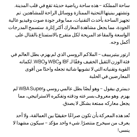
ساحة المملكة – هذه ساحة رياضية حديثة تقع في قلب المدينة.
وتشتهر ببنيتها التحتية الممتازة ووسائل الراحة للمشاهدين. تم
تجهيز الساحة بأحدث التقنيات، مما يوفر جودة صوت وفيديو عالية
الجودة، مما يجعل مشاهدة المعارك أكثر إثارة. ستسمح المدرجات
الواسعة والمقاعد المريحة لكل متفرج بالاستمتاع بالقتال على
أكمل وجه.
ارتور بيتيربييف – الملاكم الروسي الذي لم يهزم، بطل العالم في
فئة الوزن الثقيل الخفيف وفقًا لـ IBF وWBC وWBO. لكماته
القوية وتقنياته التي لا تشوبها شائبة تجعله واحدًا من أقوى
المعارضين في الحلبة
ديمتري بيفول – وهو أيضًا بطل عالمي روسي وWBA Super لم
يهزم. وهو معروف بسرعته ودقته وتفكيره الاستراتيجي، مما
يجعل معاركه ممتعة بشكل لا يصدق.
تُعد هذه المعركة بأن تكون صراعًا حقيقيًا بين العمالقة، ولا أحد
يعرف من سيخرج منتصرًا. شيء واحد مؤكد – سيكون مشهدا لا
ينسى!