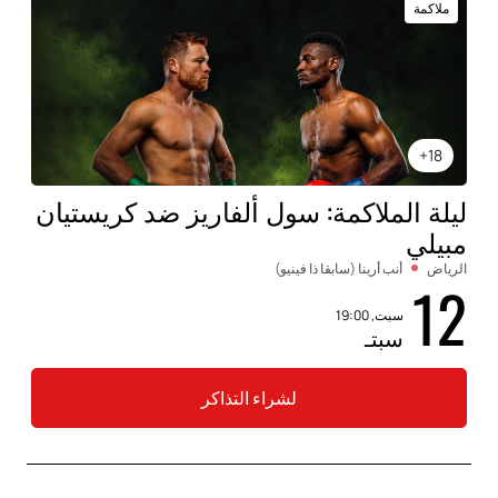
ملاكمة
18+
ليلة الملاكمة: سول ألفاريز ضد كريستيان
مبيلي
الرياض
أنب أرينا (سابقا ذا فينيو)
12
سبت, 19:00
سبتـ
لشراء التذاكر