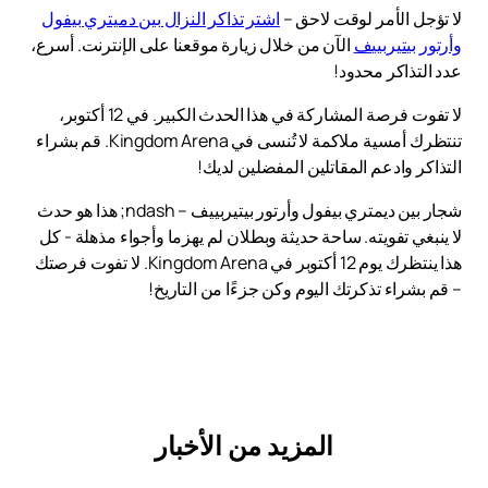
لا تؤجل الأمر لوقت لاحق –
اشتر تذاكر النزال بين دميتري بيفول
وأرتور بيتيربييف
الآن من خلال زيارة موقعنا على الإنترنت. أسرع،
عدد التذاكر محدود!
لا تفوت فرصة المشاركة في هذا الحدث الكبير. في 12 أكتوبر،
تنتظرك أمسية ملاكمة لا تُنسى في Kingdom Arena. قم بشراء
التذاكر وادعم المقاتلين المفضلين لديك!
شجار بين ديمتري بيفول وأرتور بيتيربييف – ndash; هذا هو حدث
لا ينبغي تفويته. ساحة حديثة وبطلان لم يهزما وأجواء مذهلة - كل
هذا ينتظرك يوم 12 أكتوبر في Kingdom Arena. لا تفوت فرصتك
– قم بشراء تذكرتك اليوم وكن جزءًا من التاريخ!
المزيد من الأخبار