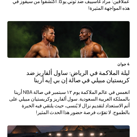
عملاقين: مراد غاسييف ضد توني يوكا. اكتشفوا من سيفوز في
هذه المواجهة المثيرة!
4 جوان
ليلة الملاكمة في الرياض: ساول ألفاريز ضد
كريستيان مبيلي في صالة إن بي إيه أرينا
انغمس في عالم الملاكمة يوم ١٢ سبتمبر في صالة NBA أرينا
بالمملكة العربية السعودية. سول ألفاريز وكريستيان مبيلي على
أتم الاستعداد لتقديم نزال لا يُنسى، حيث يلتقي فيه الخبرة
بالطموح. لا تفوّت فرصة حضور هذا الحدث المثير!