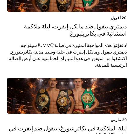
20 أفريل
ديمتري بيفول ضد مايكل إيفرت: ليلة ملاكمة
استثنائية في يكاترينبورغ
لا تفوّتوا هذه المواجهة المثيرة في صالة UMMC! سيتواجه
ديمتري بيفول ومايكل إيفرت في حلبة وسط مدينة يكاترينبورغ.
اكتشفوا من سيفوز في هذه المباراة الحماسية على أرض الصالة
الرئيسية للمدينة.
29 مارس
ليلة الملاكمة في يكاترينبورغ: بيفول ضد إيفرت في