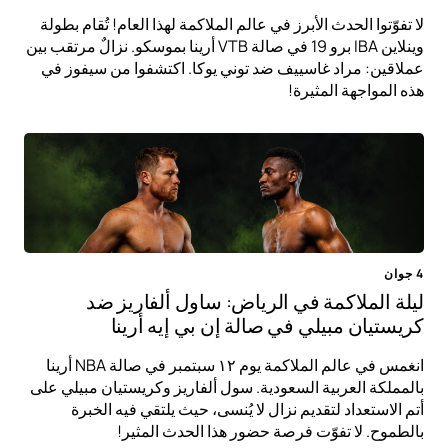
لا تفوّتوا الحدث الأبرز في عالم الملاكمة لهذا العام! تُقام بطولة
وينلاين IBA برو 19 في صالة VTB أرينا بموسكو. نزالٌ مرتقب بين
عملاقين: مراد غاسييف ضد توني يوكا. اكتشفوا من سيفوز في
هذه المواجهة المثيرة!
4 جوان
ليلة الملاكمة في الرياض: ساول ألفاريز ضد
كريستيان مبيلي في صالة إن بي إيه أرينا
انغمس في عالم الملاكمة يوم ١٢ سبتمبر في صالة NBA أرينا
بالمملكة العربية السعودية. سول ألفاريز وكريستيان مبيلي على
أتم الاستعداد لتقديم نزال لا يُنسى، حيث يلتقي فيه الخبرة
بالطموح. لا تفوّت فرصة حضور هذا الحدث المثير!