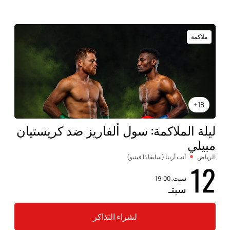
ملاكمة
18+
ليلة الملاكمة: سول ألفاريز ضد كريستيان
مبيلي
الرياض
أنب أرينا (سابقا ذا فينيو)
12
سبت, 19:00
سبتـ
لشراء التذاكر