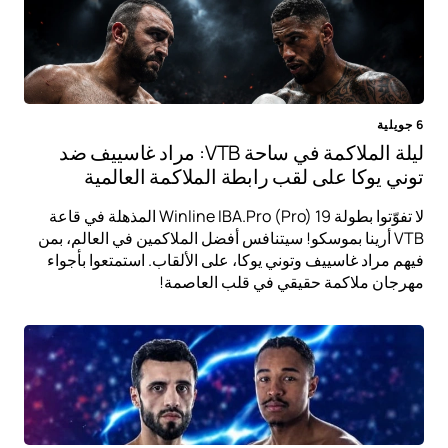
6 جويلية
ليلة الملاكمة في ساحة VTB: مراد غاسييف ضد
توني يوكا على لقب رابطة الملاكمة العالمية
لا تفوّتوا بطولة Winline IBA.Pro (Pro) 19 المذهلة في قاعة
VTB أرينا بموسكو! سيتنافس أفضل الملاكمين في العالم، بمن
فيهم مراد غاسييف وتوني يوكا، على الألقاب. استمتعوا بأجواء
مهرجان ملاكمة حقيقي في قلب العاصمة!