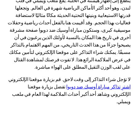
يتطلع إلى إظهار هيمنته في الحلبة. يقع ملعب ويمبلي في قلب
لندن، وهو أحد أكثر الأماكن الرياضية شهرة في العالم. وتجعلها
قدرتها الاستيعابية وبنيتها التحتية الحديثة مكانًا مثاليًا لاستضافة
فعاليات بهذا الحجم. وقد أقيمت هنا بالفعل أحداث رياضية وحفلات
موسيقية كبرى، وستكون مباراة أوسيك ضد دوبوا صفحة مشرقة
أخرى في تاريخ هذا المكان.بالنسبة لأولئك الذين يرغبون في أن
يصبحوا جزءًا من هذا الحدث التاريخي، من المهم الاهتمام بالتذاكر
مسبقًا. يمكنك شراء التذاكر على موقعنا الإلكتروني لتأمين مكانك
في عرض الملاكمة الرائع هذا. لا تفوت فرصتك لمشاهدة القتال
على لقب الوزن الثقيل المطلق على الهواء مباشرة.
لا تؤجل شراء التذاكر إلى وقت لاحق. قم بزيارة موقعنا الإلكتروني
اشترِ تذاكر مباراة أوسيك ضد دوبوا
تفضل بزيارة موقعنا
الإلكتروني وشاهد أحد أكبر أحداث الملاكمة لهذا العام في ملعب
ويمبلي.