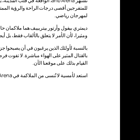
تشتهر anb Arena، الواقعة في قل
للمتفرجين أقصى درجات الراحة والرؤية الممتاز
لمهرجان رياضي.
ديمتري بيفول وأرتور بيتربييف هما ملاكمان حا
ومثيرا، لأن الأمر لا يتعلق بالألقاب فقط، بل 
بالنسبة لأولئك الذين يرغبون في أن يصبحوا ج
بالقتال المثير على الهواء مباشرة. لا تفوت ف
القيام بذلك على موقعنا الآن.
استعد لأمسية لا تُنسى من الملاكمة في anb Arena وشاهد المواجهة بين بطلين عظيمين.