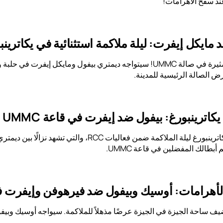
ند سفح الأهرامات!
مايكل إيفرت: ليلة ملاكمة استثنائية في يكاترينب
لا تفوّتوا هذه المواجهة المثيرة في صالة UMMC! سيتواجه ديمتري بيفول
رض الصالة الرئيسية للمدينة.
يكاترينبورغ: بيفول ضد إيفرت في قاعة UMMC
في 30 مايو، تستضيف يكاترينبورغ ليلة الملاكمة ضم
أبطالك المفضلين في قاعة UMMC.
 الأهرامات: أوسيك وبيفول ضد فيرهوفن وإيفرت 
ايو 2026، تستضيف ساحة الجيزة في الجيزة عرضًا مذهلاً للملاكمة. سيواجه أوسي