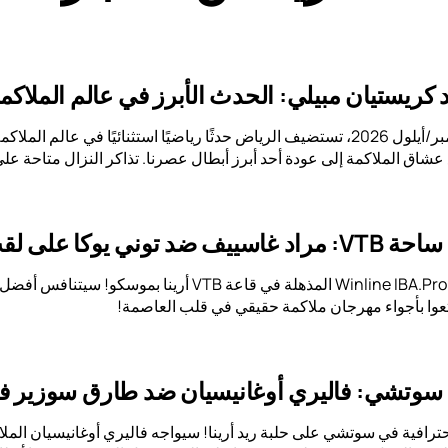
كريستيان مبيلي: الحدث الأبرز في عالم الملاكم
في الثاني عشر من سبتمبر/أيلول 2026، تستضيف الرياض حدثًا رياضيًا استثنائيًا
عشاق الملاكمة إلى عودة أحد أبرز أبطال عصرنا. تذاكر النزال متاحة على
 رابطة الملاكمة العالمية
لا تفوّتوا بطولة Winline IBA.Pro (Pro) 19 المذهلة ف
متعوا بأجواء مهرجان ملاكمة حقيقي في قلب العاصمة!
ي سوتشي: فاليري أوغانيسيان ضد طارق سوزير في 
 الاحترافية في سوتشي على حلبة ريد أرينا! سيواجه فاليري أوغانيسيان الم