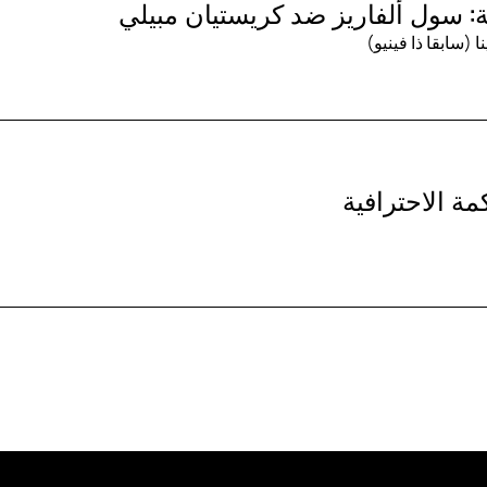
مة: سول ألفاريز ضد كريستيان مبيلي
ا (سابقا ذا فينيو)
كمة الاحترافية