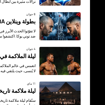
نزالات مثيرة بين أبطال 
8 جوان
بطولة وينلاين IBA برو 19 في موسكو: غاسييف ضد يوكا في صالة VTB أرينا
ضد توني يوكا. اكتشفوا م
4 جوان
ليلة الملاكمة في
لا يُنسى، حيث يلتقي فيه
11 ماي
ليلة ملاكمة تار