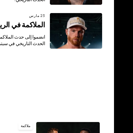
23 مارس
الملاكمة في الرياض 2026: ساول "كانيلو" ألفاريز في ص
الحدث التاريخي في سبتمبر 6
ملاكمة