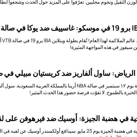
الوزن الثقيل ونجوم محليين. تعرّفوا على المزيد حول الحدث وشجعوا أبط
لا 
ن سيفوز في هذه المواجهة المثيرة!
 الرياض: ساول ألفاريز ضد كريستيان مبيلي في صال
انغمس في عالم الملاكمة يوم ١٢ سبتمبر في صالة NBA أرينا بالمم
 الخبرة بالطموح. لا تفوّت فرصة حضور هذا الحدث المثير!
يخية في هضبة الجيزة: أوسيك ضد فيرهوفن على ل
ستُقام ليلة ملاكمة تاريخية في هضبة الجيزة يوم 23 مايو. سيدافع أ