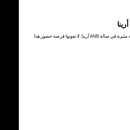
انضموا إلى حدث الملاكمة العالمي في الرياض! الأسطورة ساول "كانيلو" ألفاريز ومباريات تمهيدية مثيرة في صالة ANB أرينا. لا تفوتوا فرصة حضور هذا