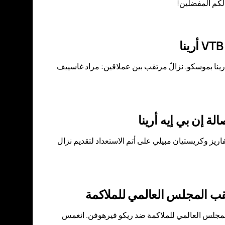
الكم المفضلين!
تفوّتوا الحدث الأبرز في عالم الملاكمة لهذا العام! تُقام بطولة وينلاين IBA برو 19 في صالة VTB أرينا بموسكو. نزالٌ مرتقب بين عملاقين: مراد غاسييف
ة إن بي إيه أرينا
لكة العربية السعودية. سول ألفاريز وكريستيان مبيلي على أتم الاستعداد لتقديم نزال
قب المجلس العالمي للملاكمة
ولكسندر أوسيك عن لقبه في المجلس العالمي للملاكمة ضد ريكو فيرهوفن. انغمس