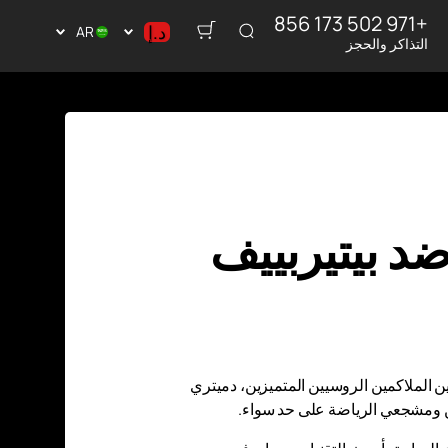
+971 502 173 856
د.إ
AR
التذاكر والحجز
د.إ
$
€
₽
anb Are: بيفول ضد بيتيربييف
اسم The Venue) المعركة التي طال انتظارها بين الملاكمين الروسيين المتميزين، دميتري
فين ومشجعي الرياضة على حد سواء.