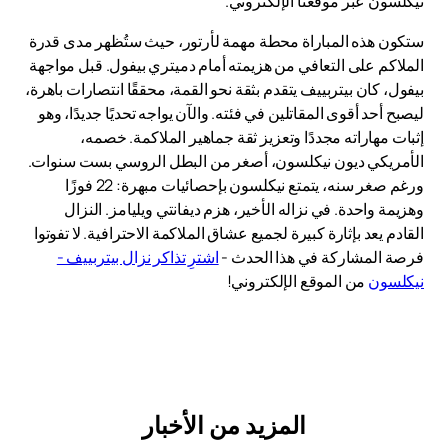
نيكلسون عبر موقعنا الإلكتروني.
ستكون هذه المباراة محطة مهمة لأرتور، حيث ستُظهر مدى قدرة
الملاكم على التعافي من هزيمته أمام دميتري بيفول. قبل مواجهة
بيفول، كان بيتربييف يتقدم بثقة نحو القمة، محققًا انتصارات باهرة،
ليصبح أحد أقوى المقاتلين في فئته. والآن يواجه تحديًا جديدًا، وهو
إثبات مهاراته مجددًا وتعزيز ثقة جماهير الملاكمة. خصمه،
الأمريكي ديون نيكلسون، أصغر من البطل الروسي بست سنوات.
ورغم صغر سنه، يتمتع نيكلسون بإحصائيات مبهرة: 22 فوزًا
وهزيمة واحدة. في نزاله الأخير، هزم ديفانتي ويليامز. النزال
القادم يعد بإثارة كبيرة لجميع عشاق الملاكمة الاحترافية. لا تفوتوا
فرصة المشاركة في هذا الحدث -
اشترِ تذاكر نزال بيتربييف -
نيكلسون
من الموقع الإلكتروني!
المزيد من الأخبار