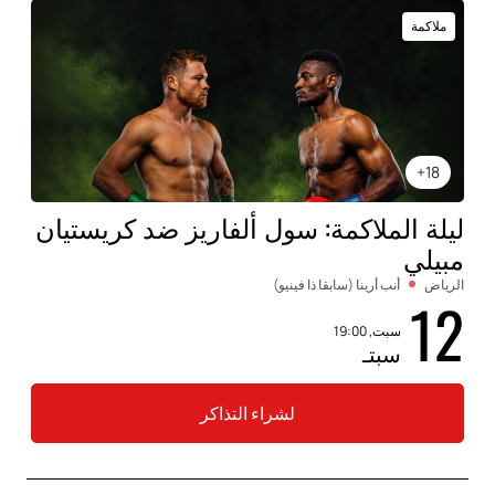
ملاكمة
18+
ليلة الملاكمة: سول ألفاريز ضد كريستيان
مبيلي
الرياض
أنب أرينا (سابقا ذا فينيو)
12
سبت, 19:00
سبتـ
لشراء التذاكر