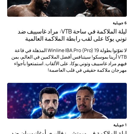
6 جويلية
ليلة الملاكمة في ساحة VTB: مراد غاسييف ضد
توني يوكا على لقب رابطة الملاكمة العالمية
لا تفوّتوا بطولة Winline IBA.Pro (Pro) 19 المذهلة في قاعة
VTB أرينا بموسكو! سيتنافس أفضل الملاكمين في العالم، بمن
فيهم مراد غاسييف وتوني يوكا، على الألقاب. استمتعوا بأجواء
مهرجان ملاكمة حقيقي في قلب العاصمة!
1 جويلية
ليلة الملاكمة في سوتشي: فاليري أوغانيسيان ضد