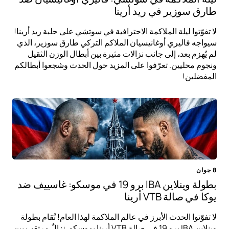
طارق سوزير في ريد أرينا
لا تفوّتوا ليلة الملاكمة الاحترافية في سوتشي على حلبة ريد أرينا!
سيواجه فاليري أوغانيسيان الملاكم التركي طارق سوزير، الذي
لم يُهزم بعد، إلى جانب نزالات مثيرة بين أبطال الوزن الثقيل
ونجوم محليين. تعرّفوا على المزيد حول الحدث وشجعوا أبطالكم
المفضلين!
8 جوان
بطولة وينلاين IBA برو 19 في موسكو: غاسييف ضد
يوكا في صالة VTB أرينا
لا تفوّتوا الحدث الأبرز في عالم الملاكمة لهذا العام! تُقام بطولة
وينلاين IBA برو 19 في صالة VTB أرينا بموسكو. نزالٌ مرتقب بين