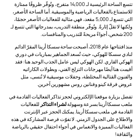
تتسع الساحة الرئيسية لـ 14,000 متفرج، وتُوفّر ظروفًا ممتازة
للاستمتاع بالفعاليات الرياضية والموسيقية. أما الساحة الأصغر،
التي تتسع لـ 5,000 مقعد، فهي مثالية للفعاليات الأصغر حجمًا،
ولكنها لا تقلّ إثارةً. وتُوفّر منطقة التدريب، بمدرجاتها التي تتسع لـ
200 شخص، أجواءً مريحةً للتدريب والمنافسات.
منذ افتتاحها عام 2018، أصبحت ساحة سسكا أرينا المقرّ الدائم
لنادي سسكا للهوكي، حيث تُسعد الجماهير بمباريات في دوري
الهوكي القاري. لكن الهوكي ليس عامل الجذب الوحيد هنا: فقد
أقيمت هنا أيضًا مهرجانات التزلج الفني، وبطولات الكاراتيه
والفنون القتالية المختلطة، وحفلات موسيقية لا تُنسى، مثل
عروض فرقة كينو وفنانين روس مشهورين آخرين.
تفضل بزيارة موقعنا الإلكتروني لحجز تذاكر الفعاليات القادمة في
ملعب سسكا أرينا بسرعة وسهولة
لشراء التذاكر
للفعاليات
القادمة في ملعب سسكا أرينا. يمكنك الحجز عبر الإنترنت
والاطلاع على الجدول الزمني. لا تفوّت فرصة المشاركة في هذه
الفعاليات المميزة والانغماس في أجواء احتفال حقيقي بالرياضة
والثقافة!