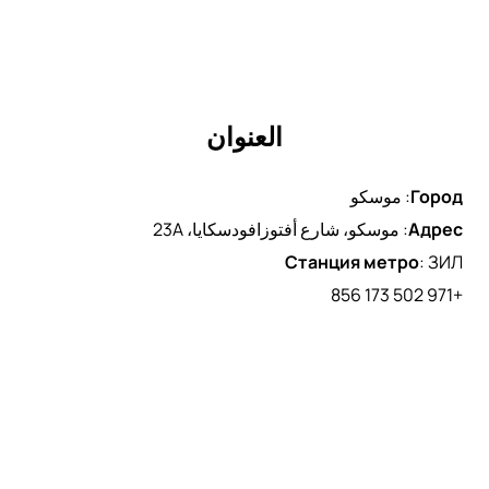
العنوان
Город
:
موسكو
Адрес
:
موسكو، شارع أفتوزافودسكايا، 23A
Станция метро
:
ЗИЛ
+971 502 173 856